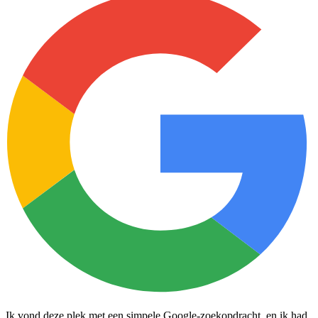
Ik vond deze plek met een simpele Google-zoekopdracht, en ik had