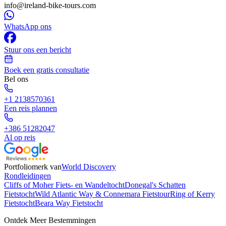
info@ireland-bike-tours.com
WhatsApp ons
Stuur ons een bericht
Boek een gratis consultatie
Bel ons
+1 2138570361
Een reis plannen
+386 51282047
Al op reis
Portfoliomerk van
World Discovery
Rondleidingen
Cliffs of Moher Fiets- en Wandeltocht
Donegal's Schatten
Fietstocht
Wild Atlantic Way & Connemara Fietstour
Ring of Kerry
Fietstocht
Beara Way Fietstocht
Ontdek Meer Bestemmingen