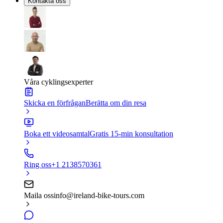
Kontakta oss
Våra cyklingsexperter
Skicka en förfrågan
Berätta om din resa
Boka ett videosamtal
Gratis 15-min konsultation
Ring oss
+1 2138570361
Maila oss
info@ireland-bike-tours.com