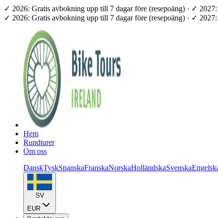
✓ 2026: Gratis avbokning upp till 7 dagar före (resepoäng) · ✓ 202
✓ 2026: Gratis avbokning upp till 7 dagar före (resepoäng) · ✓ 202
Hem
Rundturer
Om oss
Dansk
Tysk
Spanska
Franska
Norska
Holländska
Svenska
Engelsk
SV
EUR