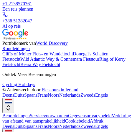
+1 2138570361
Een reis plannen
+386 51282047
Al op reis
Portfoliomerk van
World Discovery
Rondleidingen
Cliffs of Moher Fiets- en Wandeltocht
Donegal's Schatten
Fietstocht
Wild Atlantic Way & Connemara Fietstour
Ring of Kerry
Fietstocht
Beara Way Fietstocht
Ontdek Meer Bestemmingen
Cycling Holidays
© Auteursrecht door
Fietstours in Ierland
Deens
Duits
Spaans
Frans
Noors
Nederlands
Zweeds
Engels
Beoordelingen
Servicevoorwaarden
Gegevensprivacybeleid
Verklaring
van afstand van aansprakelijkheid
Cookiebeleid
Afdruk
Deens
Duits
Spaans
Frans
Noors
Nederlands
Zweeds
Engels