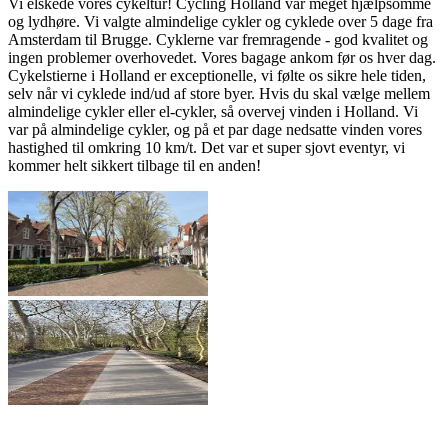
Vi elskede vores cykeltur! Cycling Holland var meget hjælpsomme
og lydhøre. Vi valgte almindelige cykler og cyklede over 5 dage fra
Amsterdam til Brugge. Cyklerne var fremragende - god kvalitet og
ingen problemer overhovedet. Vores bagage ankom før os hver dag.
Cykelstierne i Holland er exceptionelle, vi følte os sikre hele tiden,
selv når vi cyklede ind/ud af store byer. Hvis du skal vælge mellem
almindelige cykler eller el-cykler, så overvej vinden i Holland. Vi
var på almindelige cykler, og på et par dage nedsatte vinden vores
hastighed til omkring 10 km/t. Det var et super sjovt eventyr, vi
kommer helt sikkert tilbage til en anden!