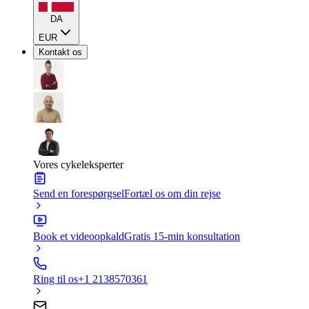
DA
EUR
Kontakt os
Vores cykeleksperter
Send en forespørgsel
Fortæl os om din rejse
Book et videoopkald
Gratis 15-min konsultation
Ring til os
+1 2138570361