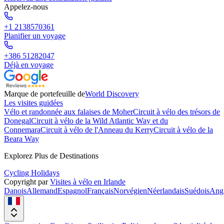
Appelez-nous
+1 2138570361
Planifier un voyage
+386 51282047
Déjà en voyage
Marque de portefeuille de
World Discovery
Les visites guidées
Vélo et randonnée aux falaises de Moher
Circuit à vélo des trésors de
Donegal
Circuit à vélo de la Wild Atlantic Way et du
Connemara
Circuit à vélo de l'Anneau du Kerry
Circuit à vélo de la
Beara Way
Explorez Plus de Destinations
Cycling Holidays
Copyright par
Visites à vélo en Irlande
Danois
Allemand
Espagnol
Français
Norvégien
Néerlandais
Suédois
Angl